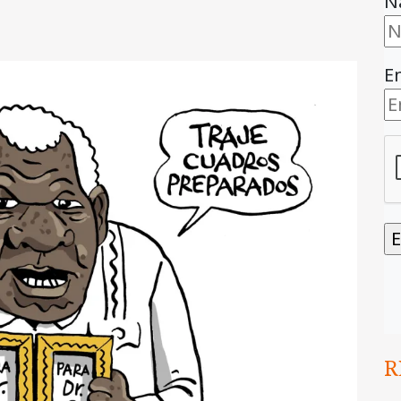
N
E
R