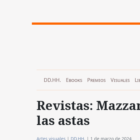
DD.HH.
Ebooks
Premios
Visuales
Li
Revistas: Mazzan
las astas
Artes visuales
|
DD.HH.
|
1 de marzo de 2024