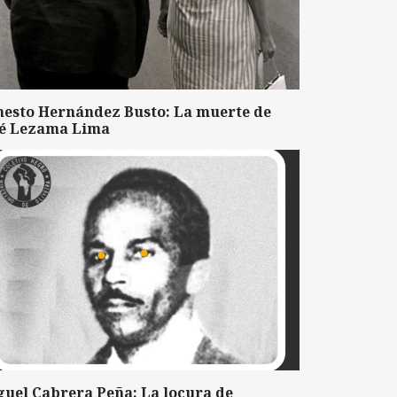
nesto Hernández Busto: La muerte de
sé Lezama Lima
guel Cabrera Peña: La locura de