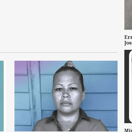
Er
Jo
Mi