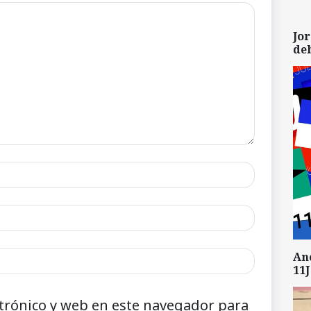
Jor
de
An
11J
trónico y web en este navegador para