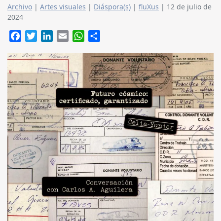
Archivo
|
Artes visuales
|
Diáspora(s)
|
fluXus
|
12 de julio de
2024
Facebook
Twitter
LinkedIn
Email
WhatsApp
Compartir