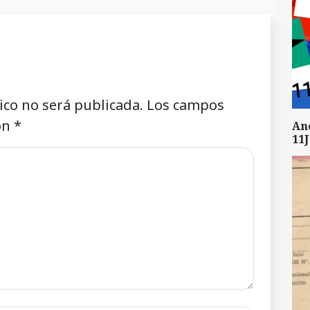
ico no será publicada.
Los campos
on
*
An
11J