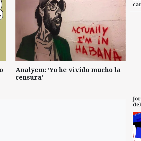
car
o
Analyem: ‘Yo he vivido mucho la
censura’
Jor
de