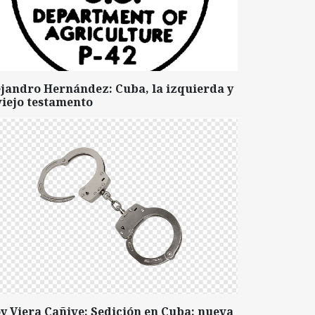
ejandro Hernández: Cuba, la izquierda y
viejo testamento
y Viera Cañive: Sedición en Cuba: nueva