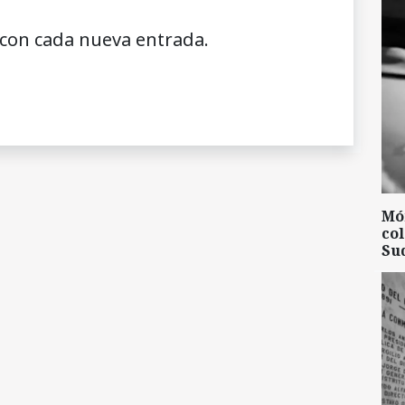
 con cada nueva entrada.
Mó
col
Su