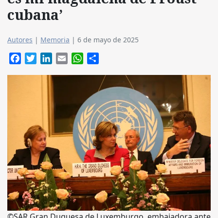
cubana’
Autores
|
Memoria
|
6 de mayo de 2025
Facebook
Twitter
LinkedIn
Email
WhatsApp
Compartir
©SAR Gran Duquesa de Luxemburgo, embajadora ante