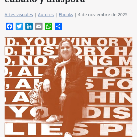
Artes visuales
|
Autores
|
Ebooks
|
4 de noviembre de 2025
Facebook
Twitter
LinkedIn
Email
WhatsApp
Compartir