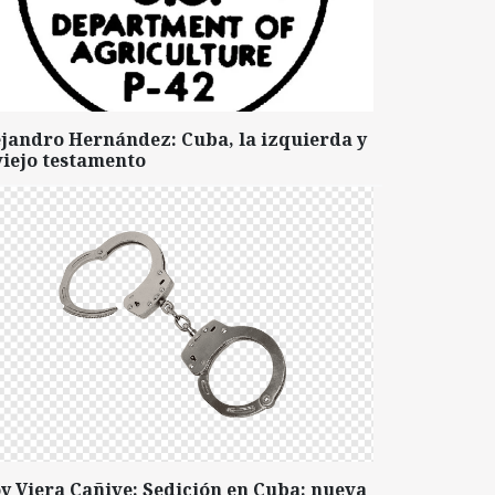
ejandro Hernández: Cuba, la izquierda y
viejo testamento
y Viera Cañive: Sedición en Cuba: nueva