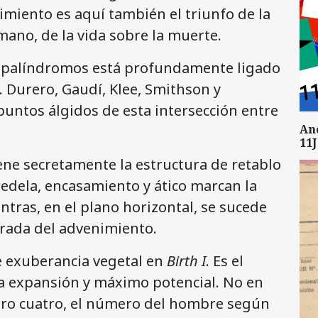
cimiento es aquí también el triunfo de la
mano, de la vida sobre la muerte.
o palíndromos está profundamente ligado
e. Durero, Gaudí, Klee, Smithson y
puntos álgidos de esta intersección entre
An
11J
ene secretamente la estructura de retablo
edela, encasamiento y ático marcan la
ntras, en el plano horizontal, se sucede
grada del advenimiento.
 exuberancia vegetal en
Birth I
. Es el
a expansión y máximo potencial. No en
ero cuatro, el número del hombre según