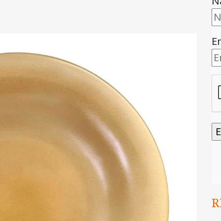
N
E
R