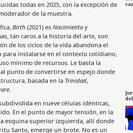
ducidas todas en 2025, con la excepción de
car
e moderador de la muestra.
fica,
Birth
(2021) es
Nacimiento
y
s, tan caros a la historia del arte, son
n de los ciclos de la vida abandona el
o para instalarse en el contexto cotidiano,
so mínimo de recursos. Le basta la
al punto de convertirse en espejo donde
structura, basada en la
Trinidad
,
uare
.
Jor
de
subdividida en nueve células idénticas,
o. En el punto de mayor tensión, en la
la esquina superior izquierda, allí donde
íritu Santo, emerge un brote. No es un