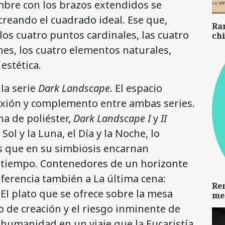
ombre con los brazos extendidos se
creando el cuadrado ideal. Ese que,
Ra
los cuatro puntos cardinales, las cuatro
chi
ones, los cuatro elementos naturales,
estética.
 la serie
Dark Landscape
. El espacio
exión y complemento entre ambas series.
na de poliéster,
Dark Landscape I
y
II
ol y la Luna, el Día y la Noche, lo
s que en su simbiosis encarnan
 tiempo. Contenedores de un horizonte
ferencia también a La última cena:
Re
 El plato que se ofrece sobre la mesa
me
o de creación y el riesgo inminente de
 humanidad en un viaje que la Eucaristía