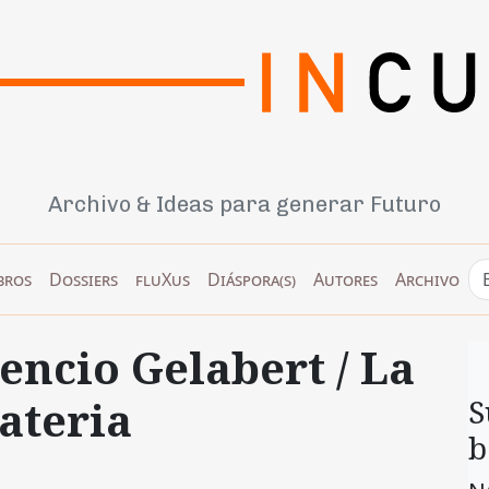
Archivo & Ideas para generar Futuro
bros
Dossiers
fluXus
Diáspora(s)
Autores
Archivo
rencio Gelabert / La
ateria
S
b