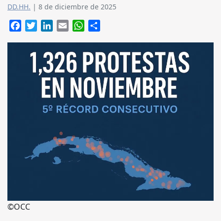
DD.HH.
|
8 de diciembre de 2025
Facebook
Twitter
LinkedIn
Email
WhatsApp
Compartir
©OCC