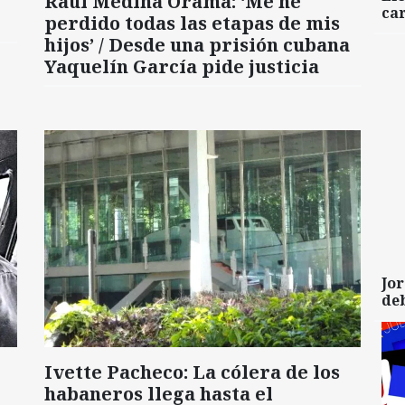
Raúl Medina Orama: ‘Me he
car
perdido todas las etapas de mis
hijos’ / Desde una prisión cubana
Yaquelín García pide justicia
Jor
de
Ivette Pacheco: La cólera de los
habaneros llega hasta el