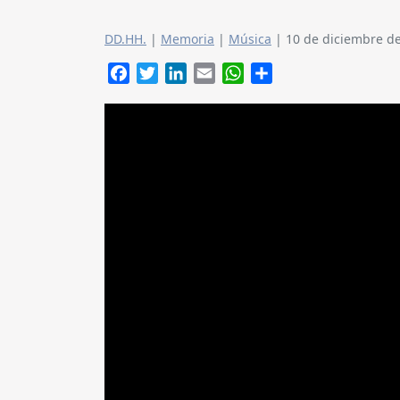
DD.HH.
|
Memoria
|
Música
|
10 de diciembre d
Facebook
Twitter
LinkedIn
Email
WhatsApp
Compartir