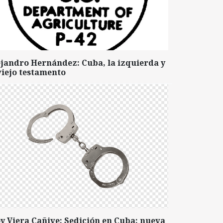
ejandro Hernández: Cuba, la izquierda y
viejo testamento
y Viera Cañive: Sedición en Cuba: nueva