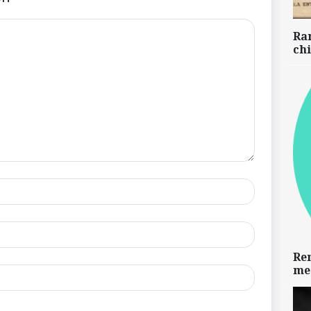
Ra
chi
Re
me