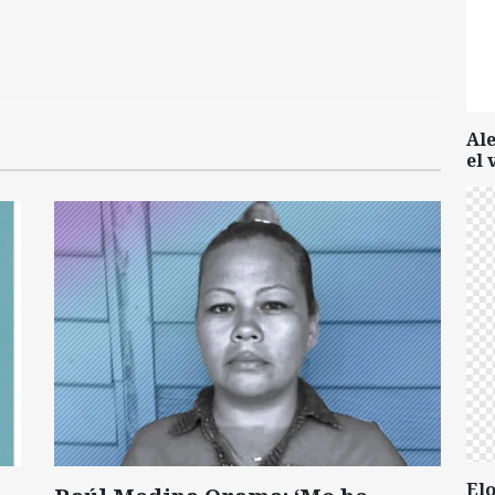
Al
el 
Elo