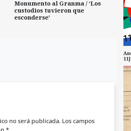
Monumento al Granma / ‘Los
custodios tuvieron que
esconderse’
An
11J
ico no será publicada.
Los campos
on
*