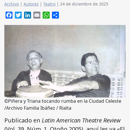
Archivo
|
Autores
|
Teatro
|
24 de diciembre de 2025
Facebook
Twitter
LinkedIn
Email
WhatsApp
Compartir
©Piñera y Triana tocando rumba en la Ciudad Celeste
/Archivo Familia Ibáñez / Rialta
Publicado en
Latin American Theatre Review
(Vol. 39, Núm. 1, Otoño 2005), aquí les va «El