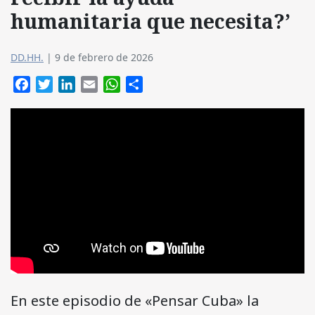
humanitaria que necesita?’
DD.HH.
|
9 de febrero de 2026
Facebook
Twitter
LinkedIn
Email
WhatsApp
Compartir
En este episodio de «Pensar Cuba» la