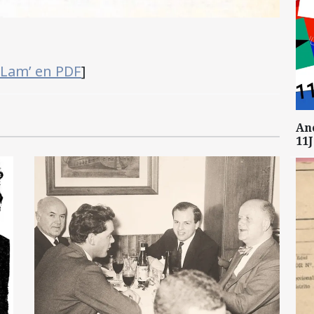
 Lam’ en PDF
]
An
11J