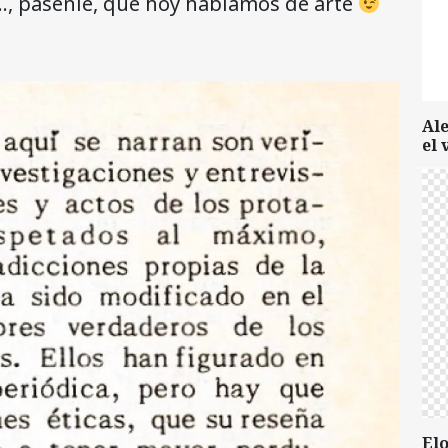
…, pásenle, que hoy hablamos de arte
Al
el 
Elo