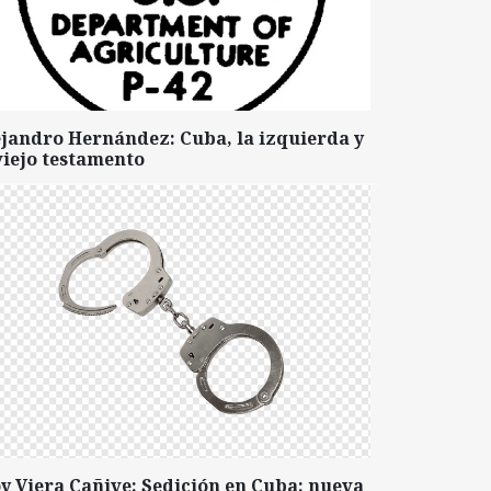
ejandro Hernández: Cuba, la izquierda y
viejo testamento
y Viera Cañive: Sedición en Cuba: nueva