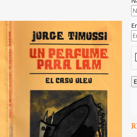
N
E
R