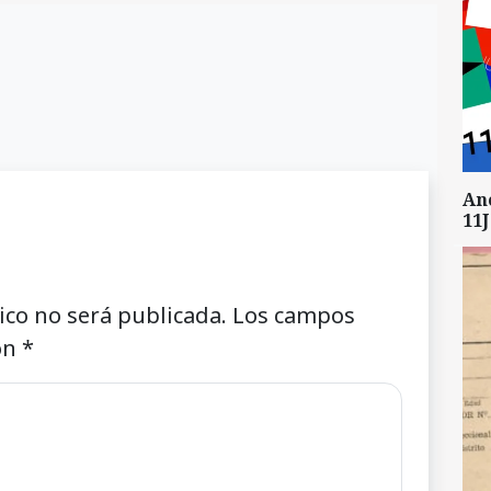
An
11J
ico no será publicada.
Los campos
on
*