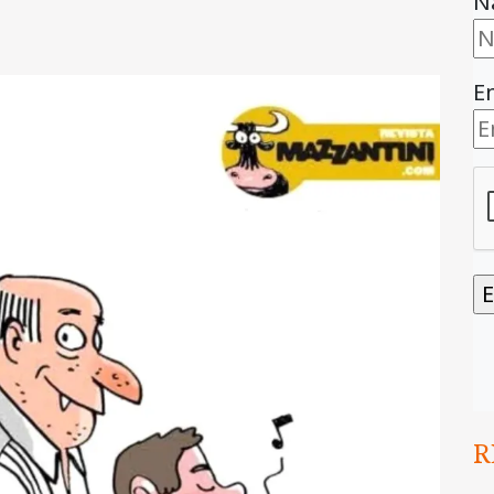
N
E
R