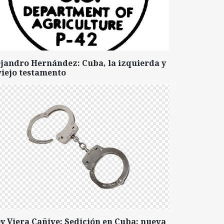
ejandro Hernández: Cuba, la izquierda y
viejo testamento
y Viera Cañive: Sedición en Cuba: nueva