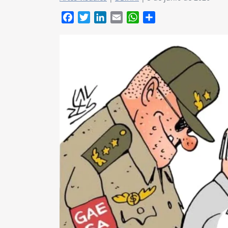
Facebook
Twitter
LinkedIn
Email
WhatsApp
Compartir