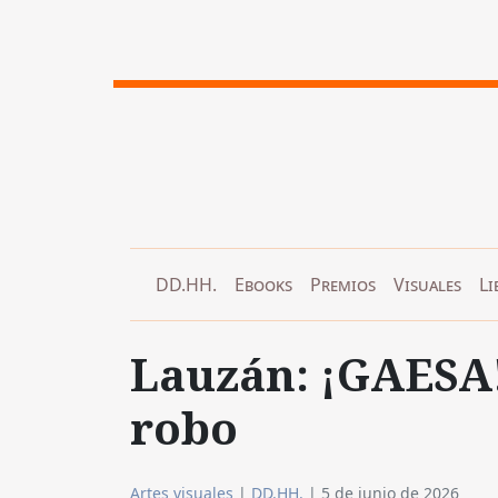
DD.HH.
Ebooks
Premios
Visuales
Li
Lauzán: ¡GAESA!
robo
Artes visuales
|
DD.HH.
|
5 de junio de 2026