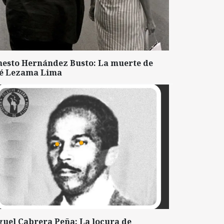
nesto Hernández Busto: La muerte de
sé Lezama Lima
guel Cabrera Peña: La locura de