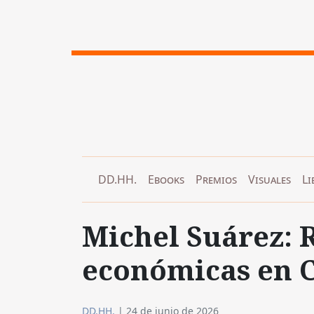
DD.HH.
Ebooks
Premios
Visuales
Li
Michel Suárez: 
económicas en C
DD.HH.
|
24 de junio de 2026