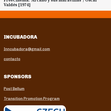
FreeCinema: ‘Arcaño y sus maravillas’ / Oscar
Valdés [1974]
INCUBADORA
Inncubadora@gmail.com
contacto
SPONSORS
Post Bellum
Transition Promotion Program