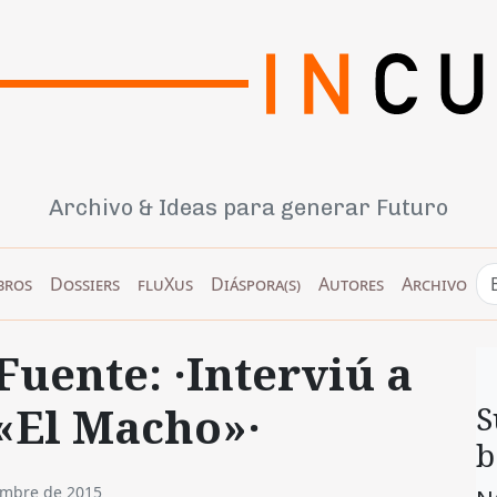
Archivo & Ideas para generar Futuro
bros
Dossiers
fluXus
Diáspora(s)
Autores
Archivo
Fuente: ·Interviú a
 «El Macho»·
S
b
embre de 2015