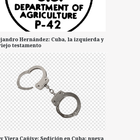
ejandro Hernández: Cuba, la izquierda y
viejo testamento
y Viera Cañive: Sedición en Cuba: nueva