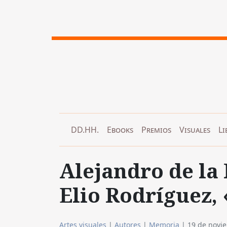
DD.HH.
Ebooks
Premios
Visuales
Li
Alejandro de la 
Elio Rodríguez,
Artes visuales
|
Autores
|
Memoria
|
19 de novi