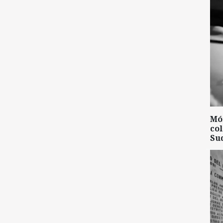
Mó
col
Su