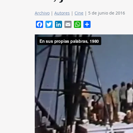
Archivo
|
Autores
|
Cine
|
5 de junio de 2016
Facebook
Twitter
LinkedIn
Email
WhatsApp
Compartir