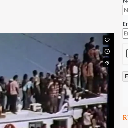
N
E
R