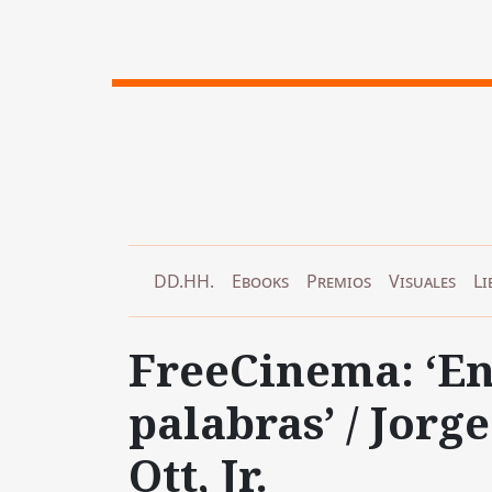
DD.HH.
Ebooks
Premios
Visuales
Li
FreeCinema: ‘En
palabras’ / Jorg
Ott, Jr.