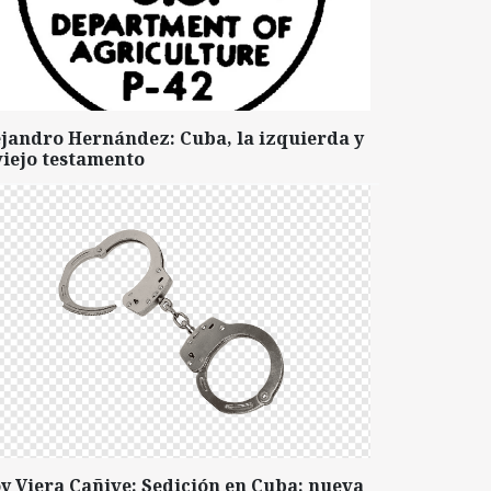
ejandro Hernández: Cuba, la izquierda y
viejo testamento
y Viera Cañive: Sedición en Cuba: nueva