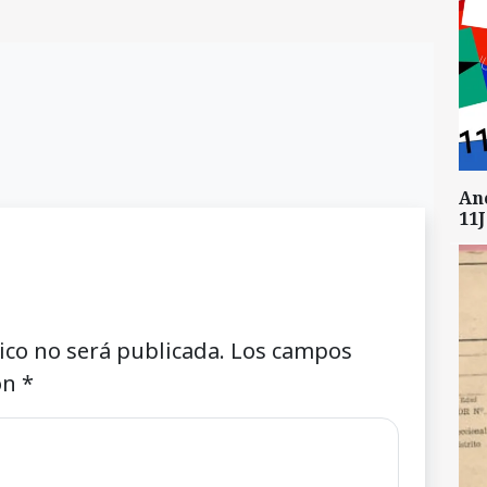
An
11J
ico no será publicada.
Los campos
on
*