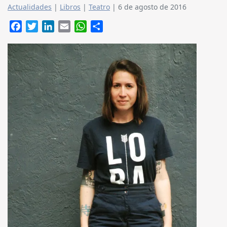
Actualidades
|
Libros
|
Teatro
|
6 de agosto de 2016
Facebook
Twitter
LinkedIn
Email
WhatsApp
Compartir