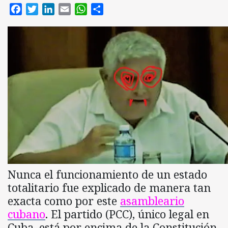
Facebook
Twitter
LinkedIn
Email
WhatsApp
Compartir
Nunca el funcionamiento de un estado
totalitario fue explicado de manera tan
exacta como por este
asambleario
cubano
. El partido (PCC), único legal en
Cuba, está por encima de la Constitución,