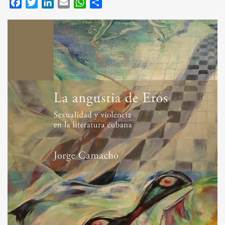
Facebook
Twitter
LinkedIn
Email
WhatsApp
Compartir