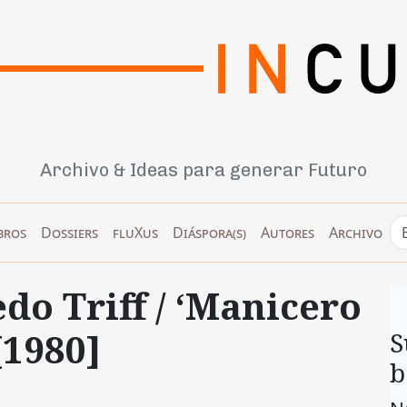
Archivo & Ideas para generar Futuro
bros
Dossiers
fluXus
Diáspora(s)
Autores
Archivo
do Triff / ‘Manicero
[1980]
S
b