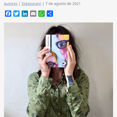
Autores
|
Diáspora(s)
|
7 de agosto de 2021
Facebook
Twitter
LinkedIn
Email
WhatsApp
Compartir