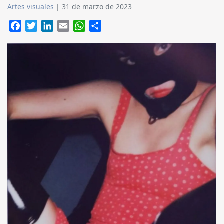
Artes visuales
|
31 de marzo de 2023
Facebook
Twitter
LinkedIn
Email
WhatsApp
Compartir