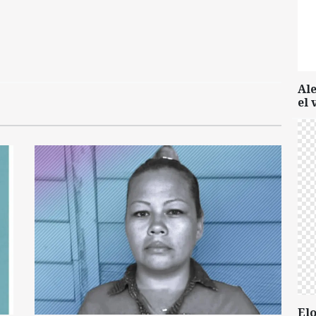
Al
el 
Elo