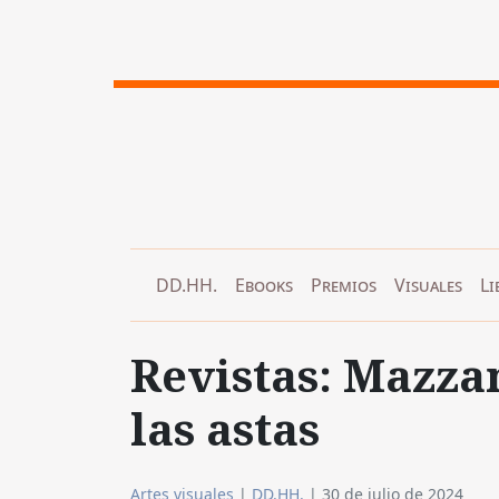
DD.HH.
Ebooks
Premios
Visuales
Li
Revistas: Mazzan
las astas
Artes visuales
|
DD.HH.
|
30 de julio de 2024