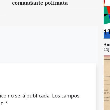
comandante polímata
An
11J
ico no será publicada.
Los campos
on
*