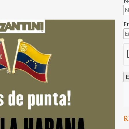
N
E
R