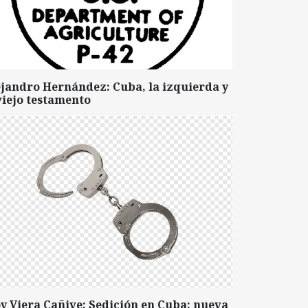
ejandro Hernández: Cuba, la izquierda y
viejo testamento
y Viera Cañive: Sedición en Cuba: nueva