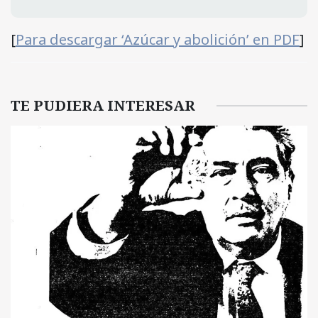
[
Para descargar ‘Azúcar y abolición’ en PDF
]
TE PUDIERA INTERESAR